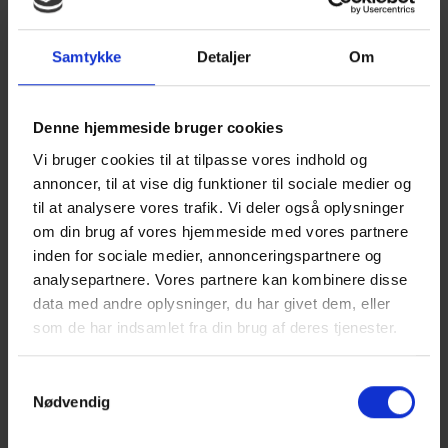
81
/100
Samtykke
Detaljer
Om
Landsgennemsnit:
72
Denne hjemmeside bruger cookies
Respondenter:
148
Vi bruger cookies til at tilpasse vores indhold og
annoncer, til at vise dig funktioner til sociale medier og
til at analysere vores trafik. Vi deler også oplysninger
Balance
Kolleger
om din brug af vores hjemmeside med vores partnere
75
86
inden for sociale medier, annonceringspartnere og
Mestring
Mening
analysepartnere. Vores partnere kan kombinere disse
80
80
data med andre oplysninger, du har givet dem, eller
som de har indsamlet fra din brug af deres tjenester.
Ledelse
Resultater
84
81
Samtykkevalg
Medbestemmelse
Nødvendig
80