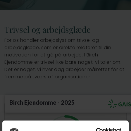
Vejle
Trivsel og arbejdsglæde
For os handler arbejdslyst om trivsel og
arbejdsglæde, som er direkte relateret til din
motivation for at gå på arbejde. I Birch
Ejendomme er trivsel ikke bare noget, vi taler om.
Det er noget, vi hver dag arbejder målrettet for at
fremme på tværs af organisationen.
Birch Ejendomme - 2025
SCORE