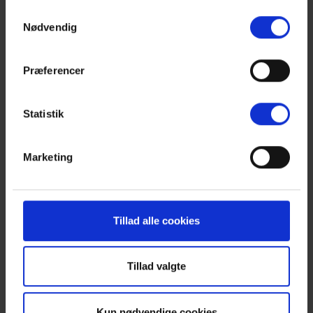
Samtykkevalg
Vedligehold
Nødvendig
Præferencer
Udearealer
Statistik
Regler for brug af lejemål
Marketing
Tips og tricks
Tillad alle cookies
Andet
Tillad valgte
Kun nødvendige cookies