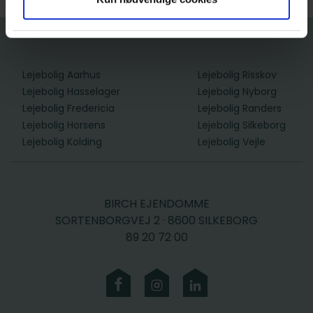
Lejebolig Aarhus
Lejebolig Risskov
Lejebolig Hasselager
Lejebolig Nyborg
Lejebolig Fredericia
Lejebolig Randers
Lejebolig Horsens
Lejebolig Silkeborg
Lejebolig Kolding
Lejebolig Vejle
BIRCH EJENDOMME
SORTENBORGVEJ 2 · 8600 SILKEBORG
89 20 72 00