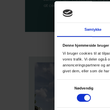
at certificere alle vores fremtidige
boliger til DGNB-guld.
Samtykke
Denne hjemmeside bruger 
Vi bruger cookies til at tilp
vores trafik. Vi deler også
annonceringspartnere og an
givet dem, eller som de har 
Samtykkevalg
Nødvendig