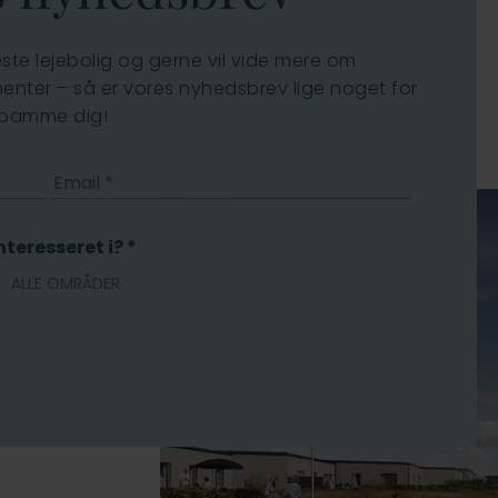
æste lejebolig og gerne vil vide mere om
ter – så er vores nyhedsbrev lige noget for
t spamme dig!
teresseret i? *
ALLE OMRÅDER