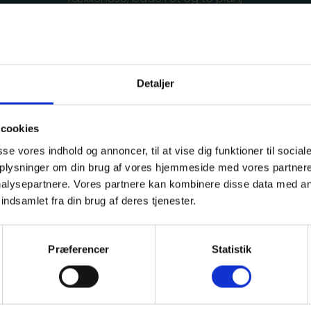
samt lejligheder.
Detaljer
cookies
asse vores indhold og annoncer, til at vise dig funktioner til social
 oplysninger om din brug af vores hjemmeside med vores partnere
alysepartnere. Vores partnere kan kombinere disse data med an
indsamlet fra din brug af deres tjenester.
Udlejninge
Præferencer
Statistik
rækkehuse 
Birch Ejendomme 
48 lejligheder til 