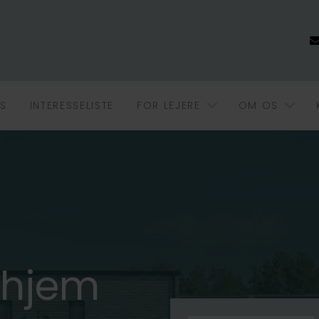
S
INTERESSELISTE
FOR LEJERE
OM OS
e hjem