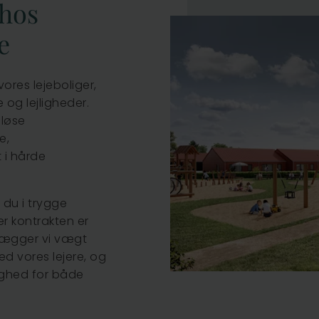
 hos
e
ores lejeboliger,
og lejligheder.
dløse
e,
 i hårde
 du i trygge
r kontrakten er
 lægger vi vægt
d vores lejere, og
lighed for både