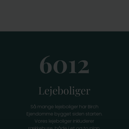
6012
Lejeboliger
Så mange lejeboliger har Birch
Ejendomme bygget siden starten.
Vores lejeboliger inkluderer
rækkehuse, både i et og to plan,