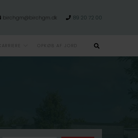
birchgm@birchgm.dk
89 20 72 00
KARRIERE
OPKØB AF JORD
Søg