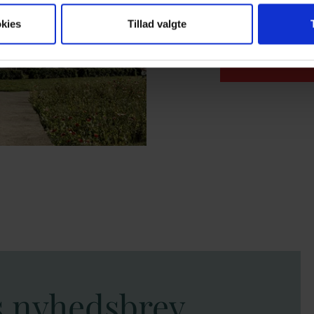
stor interesse for
kies
Tillad valgte
LÆS MERE
s nyhedsbrev