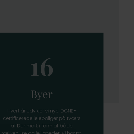
16
Byer
Hvert år udvikler vi nye, DGNB-
certificerede lejeboliger på tværs
af Danmark i form af både
rækkehuse og lejligheder. Vi har pt.