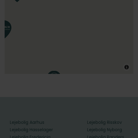
Lejebolig Aarhus
Lejebolig Risskov
Lejebolig Hasselager
Lejebolig Nyborg
Lejebolig Fredericia
Lejebolig Randers