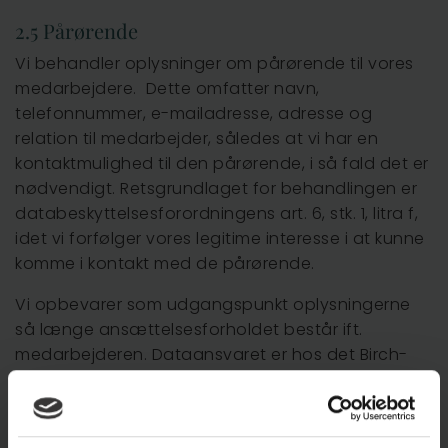
2.5 Pårørende
Vi behandler oplysninger om pårørende til vores
medarbejdere. Dette omfatter navn,
telefonnummer, e-mailadresse, adresse og
relation til medarbejder, således at vi har en
kontaktmulighed til den pårørende, i så fald det er
nødvendigt. Retsgrundlaget for behandlingen er
databeskyttelsesforordningens art. 6, stk. 1, litra f,
idet vi forfølger vores legitime interesse i at kunne
komme i kontakt med de pårørende.
Vi opbevarer som udgangspunkt oplysningerne
så længe ansættelsesforholdet består ift.
medarbejderen. Dataansvaret er hos det Birch-
selskab, som er arbejdsgiver i forhold til den
medarbejder, som den pårørende er tilknyttet.
2.6 Tv-overvågning