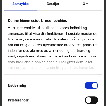
Samtykke
Detaljer
Om
Som led i vores tv-overvågning på bl.a.
byggepladser mv., optages der billeder af
personer samt deres geografiske placering (tid
Denne hjemmeside bruger cookies
og sted). Retsgrundlaget for behandlingen er
Vi bruger cookies til at tilpasse vores indhold og
databeskyttelsesforordningens art. 6, stk. 1, litra f,
annoncer, til at vise dig funktioner til sociale medier og
idet vi forfølger vores legitime interesse i at
til at analysere vores trafik. Vi deler også oplysninger
overvåge byggepladser mv. som led i vores
om din brug af vores hjemmeside med vores partnere
sikkerhedsforanstaltninger. Hvis der optages
inden for sociale medier, annonceringspartnere og
strafbare forhold (fx hærværk), er retsgrundlaget
analysepartnere. Vores partnere kan kombinere disse
databeskyttelseslovens § 8.
data med andre oplysninger, du har givet dem, eller
som de har indsamlet fra din brug af deres tjenester.
Vi opbevarer som udgangspunkt oplysningerne i
op til 30 dage i overensstemmelse med tv-
Samtykkevalg
overvågningsloven.
Nødvendig
Birch GM Silkeborg ApS er dataansvarlig for
personoplysninger, som behandles i forbindelse
Præferencer
med tv-overvågning.