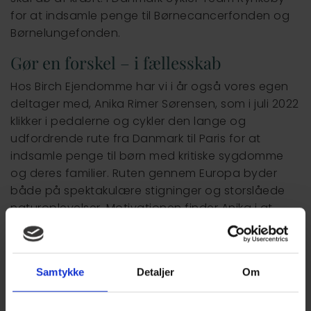
for at indsamle penge til Børnecancerfonden og
Børnelungefonden.
Gør en forskel – i fællesskab
Hos Birch Ejendomme har vi i år også vores egen
deltager med, Anika Rimer Sørensen, som i juli 2022
klikker i pedalerne og cykler den lange og
udfordrende rute fra Danmark til Paris for at
indsamle penge til børn med kritiske sygdomme
og deres familier. Ruten gennem Europa byder
både på spektakulære stigninger og storslåede
naturoplevelser. Motivationen finder Anika i at
kunne hjælpe kritisk syge børn og deres familier
samt i det stærke fællesskab, der opstår blandt
cykelrytterne.
Samtykke
Detaljer
Om
”Jeg tilmeldte mig Team Rynkeby, fordi jeg ønsker
at være med til at gøre en forskel for kræftramte