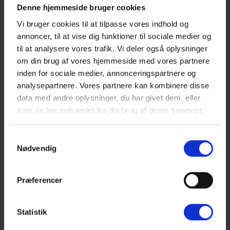
Denne hjemmeside bruger cookies
børn. At mærke fællesskabet på holdet og vide,
at vi cykler for en vigtig sag, er en kæmpe
Vi bruger cookies til at tilpasse vores indhold og
motivationsfaktor.”
annoncer, til at vise dig funktioner til sociale medier og
– Anika Rimer Sørensen, medarbejder hos Birch
til at analysere vores trafik. Vi deler også oplysninger
Ejendomme
om din brug af vores hjemmeside med vores partnere
inden for sociale medier, annonceringspartnere og
I den gode sags tjeneste
analysepartnere. Vores partnere kan kombinere disse
data med andre oplysninger, du har givet dem, eller
I 2021 havde Team Rynkeby mere end 6.500
som de har indsamlet fra din brug af deres tjenester.
sponsorer, og samme år kunne fonden donere
72,4 mio. DKK til organisationer, der hjælper børn
med kritiske sygdomme. Heraf gik 24 mio. DKK til
Samtykkevalg
Nødvendig
Børnecancerfonden og Børnelungefonden i
Danmark. Hos Birch Ejendomme er vi stolte af at
støtte op om dette givende initiativ, og vi ser frem
Præferencer
til at følge holdet mod den franske hovedstad til
sommer.
Statistik
Læs mere om Team Rynkeby
her