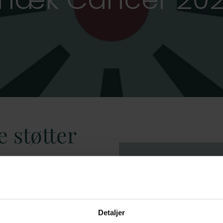
 støtter
redsen, som har haft kræft
Detaljer
f os berørte af