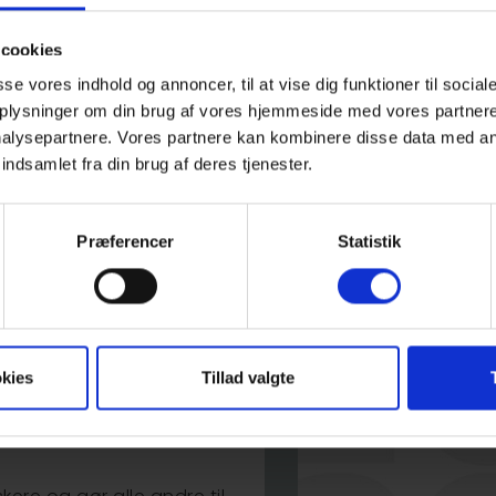
rørende. Hver syvende
arbejdsmarkedet, og
cookies
vert år bliver berørte.
asse vores indhold og annoncer, til at vise dig funktioner til social
rch Ejendomme, og derfor
 oplysninger om din brug af vores hjemmeside med vores partnere
ingen.
alysepartnere. Vores partnere kan kombinere disse data med an
ft sygdommen tæt inde på
indsamlet fra din brug af deres tjenester.
at det er en vigtig sag at
m gode initiativer som
Præferencer
Statistik
åb og optimisme”. –
 uge 43, hvor TV2 og
kies
Tillad valgte
er fokus på sagen.
kning og patientstøtte