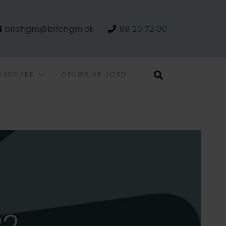
birchgm@birchgm.dk
89 20 72 00
KARRIERE
OPKØB AF JORD
Søg
22