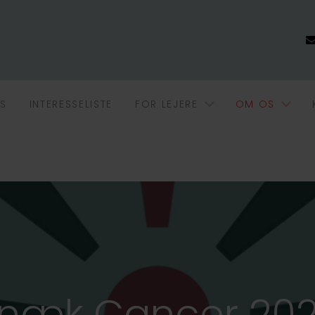
S
INTERESSELISTE
FOR LEJERE
OM OS
næk Cancer 20