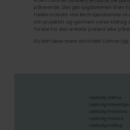
Kræft rammer omtrent en ud af tre dansk
pårørende. Det gør sygdommen til en f
fælles indsats. Hos Birch Ejendomme vil
om projektet og igennem vores bidrag v
forskel for den enkelte patient eller pår
Du kan læse mere om Knæk Cancer
her
.
Lejebolig Aarhus
Lejebolig Hasselager
Lejebolig Fredericia
Lejebolig Horsens
Lejebolig Kolding