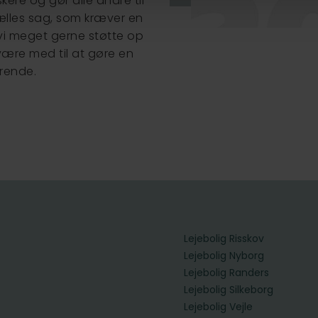
ere og gør alle andre til
ælles sag, som kræver en
 vi meget gerne støtte op
ære med til at gøre en
ørende.
Lejebolig Risskov
Lejebolig Nyborg
Lejebolig Randers
Lejebolig Silkeborg
Lejebolig Vejle