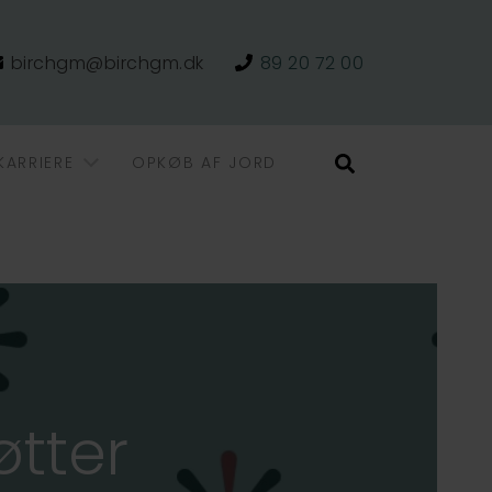
birchgm@birchgm.dk
89 20 72 00
KARRIERE
OPKØB AF JORD
Søg
tter