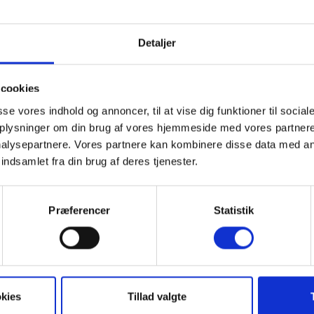
m at støtte kampen mod
 dermed Kræftens
 forbedre behandling og
Detaljer
rekte. Derfor ønsker vi at
cookies
e de mange, der kæmper
asse vores indhold og annoncer, til at vise dig funktioner til social
vise omtanke og skabe
 oplysninger om din brug af vores hjemmeside med vores partnere
midt, CEO hos Birch
alysepartnere. Vores partnere kan kombinere disse data med an
indsamlet fra din brug af deres tjenester.
stå alene med. Med vores
Præferencer
Statistik
 der redder liv, til
 og pårørende.
Vi håber, at vores bidrag
nge os tættere på en
kies
Tillad valgte
ger Lars Bay-Smidt.