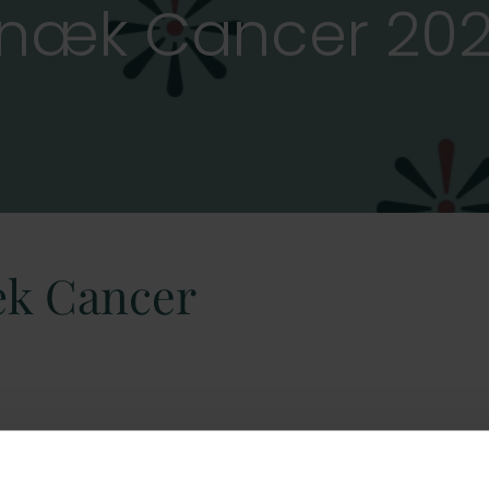
næk Cancer 20
k Cancer