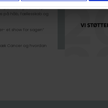
gen på TV2 og bakke op
us på håb, fællesskab og
r- et show for sagen”
næk Cancer og hvordan