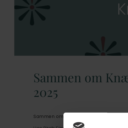
K
Sammen om Knæ
2025
Sammen om at knække cancer