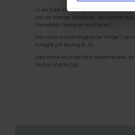
Vi ser frem til at følge Knæk Cancer-u
om de mange initiativer, der sætter fok
fremskridt i kampen mod kræft.
Det store indsamlingsshow ”Knæk Cance
foregår på lørdag kl. 20.
Læs mere om Kræftens Bekæmpelse, K
du kan støtte
her
.