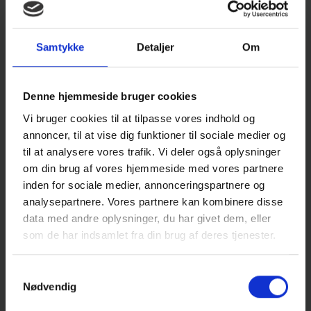
ligeligt, får hver beboer dermed en husleje på
3.050 kr./md.
Samtykke
Detaljer
Om
Flere boliger på vej i Tilst
Birch Ejendomme opfører etagebyggeri i tre
Denne hjemmeside bruger cookies
etaper i Tilst, og de første lejligheder er klar til
Vi bruger cookies til at tilpasse vores indhold og
indflytning i januar. Huslejen starter ved 8.900
annoncer, til at vise dig funktioner til sociale medier og
kr./md.
til at analysere vores trafik. Vi deler også oplysninger
Det får du hos Birch Ejendomme:
om din brug af vores hjemmeside med vores partnere
inden for sociale medier, annonceringspartnere og
Et nybygget og moderne hjem
analysepartnere. Vores partnere kan kombinere disse
Egen altan eller terrasse
data med andre oplysninger, du har givet dem, eller
Lave forbrugsomkostninger
som de har indsamlet fra din brug af deres tjenester.
Ingen forudbetalt husleje
Indbyggede skabe
Samtykkevalg
Alt i hårde hvidevarer (opvaskemaskine,
Nødvendig
køle-/fryseskab, ovn, komfur, vaskemaskine og
tørretumbler)