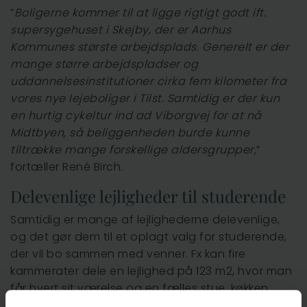
”
Boligerne kommer til at ligge rigtigt godt ift.
supersygehuset i Skejby, der er Aarhus
Kommunes største arbejdsplads. Generelt er der
mange større arbejdspladser og
uddannelsesinstitutioner cirka fem kilometer fra
vores nye lejeboliger i Tilst. Samtidig er der kun
en hurtig cykeltur ind ad Viborgvej for at nå
Midtbyen, så beliggenheden burde kunne
tiltrække mange forskellige aldersgrupper,
”
fortæller René Birch.
Delevenlige lejligheder til studerende
Samtidig er mange af lejlighederne delevenlige,
og det gør dem til et oplagt valg for studerende,
der vil bo sammen med venner. Fx kan fire
kammerater dele en lejlighed på 123 m2, hvor man
får hvert sit værelse og en fælles stue, køkken,
bad og altan. Huslejen er 12.200 kr., og deles denne