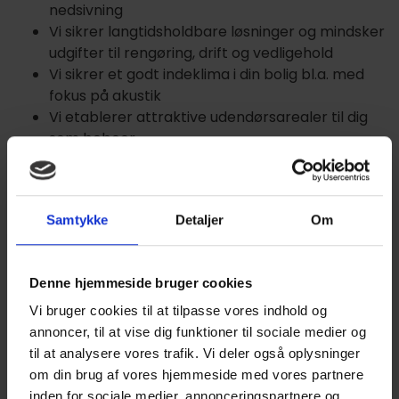
nedsivning
Vi sikrer langtidsholdbare løsninger og mindsker
udgifter til rengøring, drift og vedligehold
Vi sikrer et godt indeklima i din bolig bl.a. med
fokus på akustik
Vi etablerer attraktive udendørsarealer til dig
som beboer
Vi har fokus på at løfte stedets biodiversitet og
mikroklima
Vi sikrer dig et lavt energiforbrug med flere
Samtykke
Detaljer
Om
hårde hvidevarer af energimærke A++
Projekter
Denne hjemmeside bruger cookies
Formålet med at inkorporere DGNB hos Birch
Vi bruger cookies til at tilpasse vores indhold og
Ejendomme er at sikre fremtidige projekter ved at
annoncer, til at vise dig funktioner til sociale medier og
gå forrest i håndteringen af det DGNB-
til at analysere vores trafik. Vi deler også oplysninger
certificerede byggeri.
om din brug af vores hjemmeside med vores partnere
Følgende projekter forventes at modtage endelig
inden for sociale medier, annonceringspartnere og