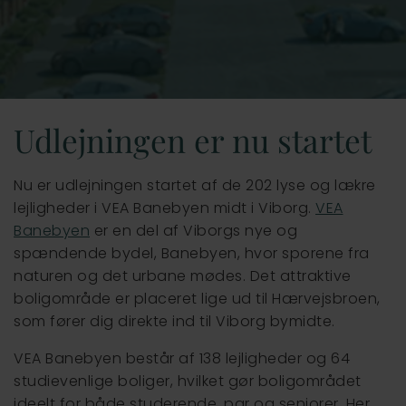
Vejle
Udlejningen er nu startet
Nu er udlejningen startet af de 202 lyse og lækre
lejligheder i VEA Banebyen midt i Viborg.
VEA
Banebyen
er en del af Viborgs nye og
spændende bydel, Banebyen, hvor sporene fra
naturen og det urbane mødes. Det attraktive
boligområde er placeret lige ud til Hærvejsbroen,
som fører dig direkte ind til Viborg bymidte.
VEA Banebyen består af 138 lejligheder og 64
studievenlige boliger, hvilket gør boligområdet
ideelt for både studerende, par og seniorer. Her