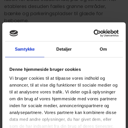
etableres desuden fælles grønne områder,
bænke og parkeringspladser til glæde for
beboerne.
Centrale lejligheder til leje
De moderne boliger opføres i varierende størrelser
Samtykke
Detaljer
Om
og planløsninger fordelt på ét til fire værelser.
Samtlige lejligheder har et indbydende køkken-
alrum med åben forbindelse til stuen og opføres i
Denne hjemmeside bruger cookies
lyse og moderne kvalitetsmaterialer. Herudover
har alle rum gulvvarme og et luftrensende
Vi bruger cookies til at tilpasse vores indhold og
ventilationsanlæg, hvilket sikrer dig et optimalt
annoncer, til at vise dig funktioner til sociale medier og
til at analysere vores trafik. Vi deler også oplysninger
indeklima.
om din brug af vores hjemmeside med vores partnere
Nyopførte lejeboliger i Viborg Baneby
inden for sociale medier, annonceringspartnere og
analysepartnere. Vores partnere kan kombinere disse
Boligerne i VEA Banebyen har en attraktiv og
data med andre oplysninger, du har givet dem, eller
bynær placering tæt på det summende byliv men
som de har indsamlet fra din brug af deres tjenester.