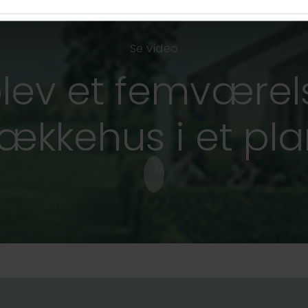
Se video
lev et femværel
ækkehus i et pl