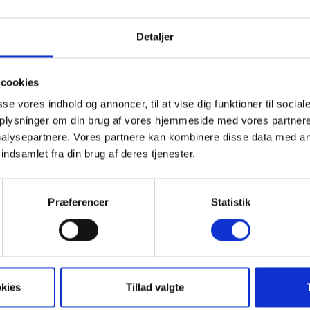
adgang via køkken-
r er køkkenet placeret i
Detaljer
 øvrige opholdsrum, der
.
cookies
e. Boligen har ligeledes
asse vores indhold og annoncer, til at vise dig funktioner til social
 oplysninger om din brug af vores hjemmeside med vores partnere
udgang til en flisebelagt
alysepartnere. Vores partnere kan kombinere disse data med an
indsamlet fra din brug af deres tjenester.
dende, da boligerne kan
Præferencer
Statistik
kies
Tillad valgte