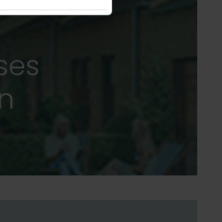
ses
an