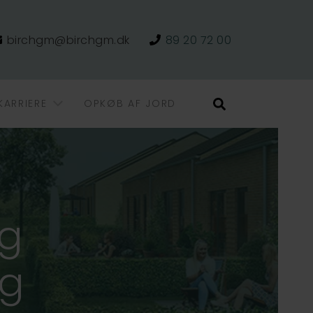
birchgm@birchgm.dk
89 20 72 00
KARRIERE
OPKØB AF JORD
Søg
ng
ig