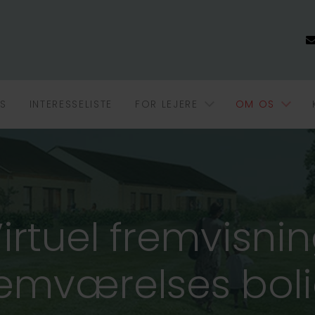
S
INTERESSELISTE
FOR LEJERE
OM OS
irtuel fremvisni
emværelses bol