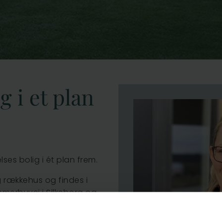
 i et plan
es bolig i ét plan frem.
 rækkehus og findes i
merbyvej i Silkeborg og