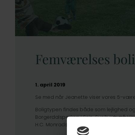
Femværelses bolig
1. april 2019
Se med når Jeanette viser vores 5-værels
Boligtypen findes både som lejlighed og
Borgerdalsparken i Sejs-Svejbæk, på Vim
H.C. Monrads Vej i Vejle.