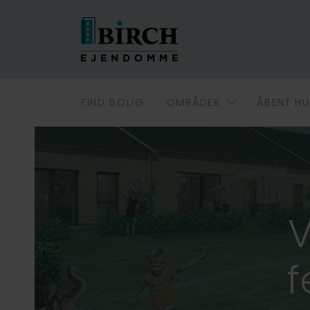
FIND BOLIG
OMRÅDER
ÅBENT HU
V
f