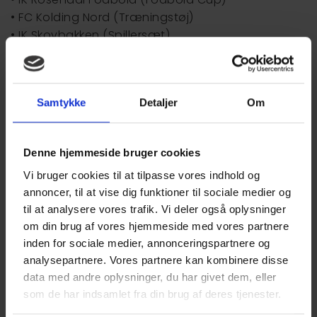
• FC Kolding Nord (Træningstøj)
• IK Skovbakken (Spillersæt)
• KFUM Badminton (Klubtøj)
• VRI Håndbold (Spillertøj)
• Seest Boldklub (Spillertøj)
Samtykke
Detaljer
Om
Birch Ejendomme ønsker sponsormodtagerne
endnu engang stort tillykke med sponsoraterne,
og håber de bringer glæde.
Denne hjemmeside bruger cookies
Vi bruger cookies til at tilpasse vores indhold og
Sponsorpuljen uddeles én gang årligt. Den næste
annoncer, til at vise dig funktioner til sociale medier og
ansøgningsrunde løber til 1. september 2024,
til at analysere vores trafik. Vi deler også oplysninger
hvorefter støttemodtagerne af sponsorpuljen
om din brug af vores hjemmeside med vores partnere
offentliggøres 1. oktober.
inden for sociale medier, annonceringspartnere og
analysepartnere. Vores partnere kan kombinere disse
Læs mere på siden
Sponsorater
data med andre oplysninger, du har givet dem, eller
Udover lokale tiltag støtter vi også større
som de har indsamlet fra din brug af deres tjenester.
indsamlinger. Her kan bl.a. nævnes Kræftens