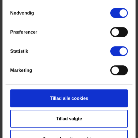
Bekæmpelse, som du kan læse mere om
her
.
Samtykkevalg
Nødvendig
Præferencer
Statistik
Marketing
Tillad alle cookies
Tillad valgte